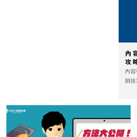
內
攻
內容
銷技