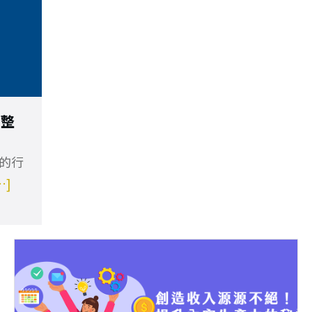
完整
的行
…]