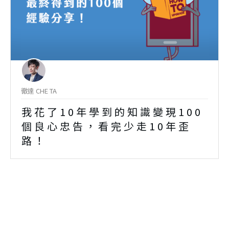
徹達 CHE TA
我花了10年學到的知識變現100
個良心忠告，看完少走10年歪
路！